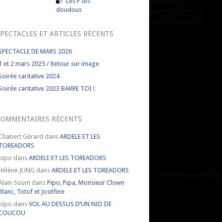
Les P'tits
doudous
PECTACLES ET ARTICLES RÉCENTS
SPECTACLE DE MARS 2026
1 et 2 mars 2025 / Retour sur image
Soirée caritative 2024
Soirée caritative 2023 BARRE TOI !
COMMENTAIRES RÉCENTS
Chabert Gérard
dans
ARDELE ET LES
TOREADORS
pipo
dans
ARDELE ET LES TOREADORS
Hélène JUNG
dans
ARDELE ET LES TOREADORS
Alain Soum
dans
Pipo, Pipa, Monsieur Clown
Blanc, Totof et Joséfine
pipo
dans
VOL AU DESSUS D’UN NID DE
COUCOU