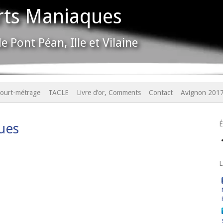
rts Maniaques
e Pont Péan, Ille et Vilaine
ourt-métrage
TACLE
Livre d’or, Comments
Contact
Avignon 201
ues
L