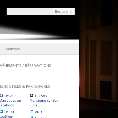
7
Sponsors
ÉVÉNEMENTS / RÉSERVATIONS
IENS UTILES & PARTENAIRES
Les Arts
Les Arts
Maniaques sur
Maniaques sur You
Facebook
Tube
Le P'tit
ADEC
souffleur