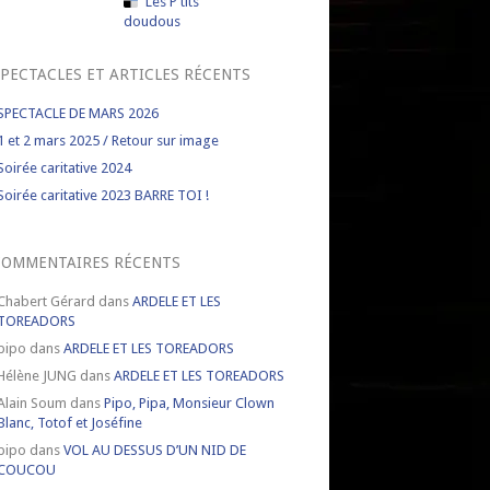
Les P'tits
doudous
PECTACLES ET ARTICLES RÉCENTS
SPECTACLE DE MARS 2026
1 et 2 mars 2025 / Retour sur image
Soirée caritative 2024
Soirée caritative 2023 BARRE TOI !
COMMENTAIRES RÉCENTS
Chabert Gérard
dans
ARDELE ET LES
TOREADORS
pipo
dans
ARDELE ET LES TOREADORS
Hélène JUNG
dans
ARDELE ET LES TOREADORS
Alain Soum
dans
Pipo, Pipa, Monsieur Clown
Blanc, Totof et Joséfine
pipo
dans
VOL AU DESSUS D’UN NID DE
COUCOU