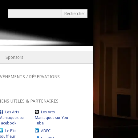
7
Sponsors
ÉVÉNEMENTS / RÉSERVATIONS
IENS UTILES & PARTENAIRES
Les Arts
Les Arts
Maniaques sur
Maniaques sur You
Facebook
Tube
Le P'tit
ADEC
souffleur