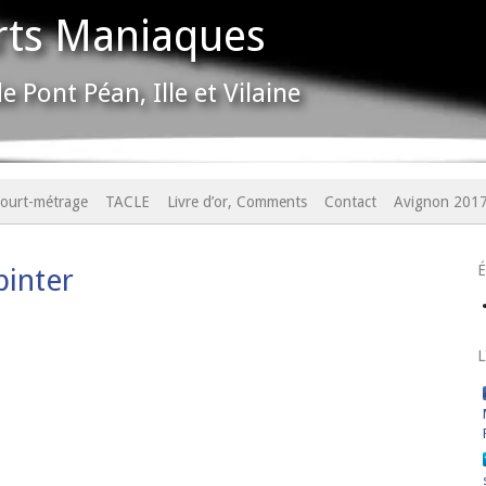
rts Maniaques
e Pont Péan, Ille et Vilaine
ourt-métrage
TACLE
Livre d’or, Comments
Contact
Avignon 201
pinter
L