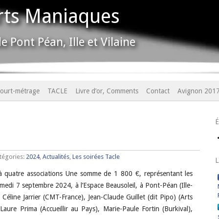
rts Maniaques
e Pont Péan, Ille et Vilaine
ourt-métrage
TACLE
Livre d’or, Comments
Contact
Avignon 201
tégories:
2024
,
Actualités
,
Les soirées Tacle
L
 quatre associations Une somme de 1 800 €, représentant les
samedi 7 septembre 2024, à l’Espace Beausoleil, à Pont-Péan (Ille-
 Céline Jarrier (CMT-France), Jean-Claude Guillet (dit Pipo) (Arts
aure Prima (Accueillir au Pays), Marie-Paule Fortin (Burkival),