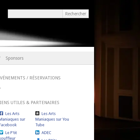
7
Sponsors
ÉVÉNEMENTS / RÉSERVATIONS
IENS UTILES & PARTENAIRES
Les Arts
Les Arts
Maniaques sur
Maniaques sur You
Facebook
Tube
Le P'tit
ADEC
souffleur