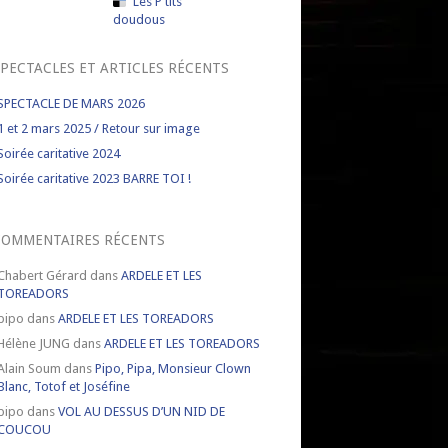
Les P'tits
doudous
PECTACLES ET ARTICLES RÉCENTS
SPECTACLE DE MARS 2026
1 et 2 mars 2025 / Retour sur image
Soirée caritative 2024
Soirée caritative 2023 BARRE TOI !
COMMENTAIRES RÉCENTS
Chabert Gérard
dans
ARDELE ET LES
TOREADORS
pipo
dans
ARDELE ET LES TOREADORS
Hélène JUNG
dans
ARDELE ET LES TOREADORS
Alain Soum
dans
Pipo, Pipa, Monsieur Clown
Blanc, Totof et Joséfine
pipo
dans
VOL AU DESSUS D’UN NID DE
COUCOU