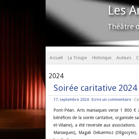
Les A
Théâtre d
Accueil
La Troupe
Historique
Auteurs
C
2024
Soirée caritative 2024
17. septembre 2024
·
Ecrire un commentaire
· Ca
Pont-Péan. Arts maniaques verse 1 800 € à
bénéfices de la soirée caritative, organisée 
et-Vilaine), a été reversée aux associations.
Maniaques), Magali Deluermoz (Oligocyte), L